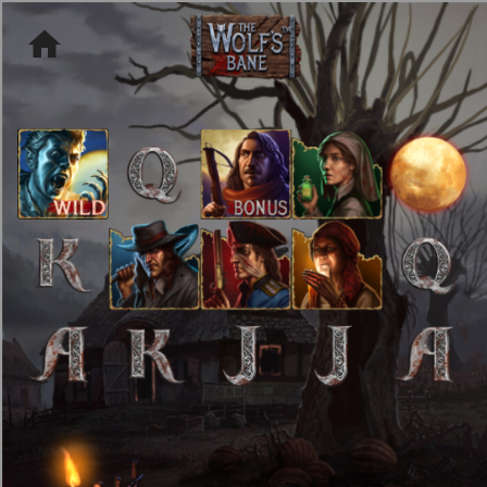
[object HTMLMetaElement]
пополнить счет